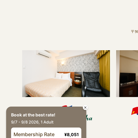
〒9
Book at the best rate!
9/7 - 9/8 2026, 1 Adult
Membership Rate
¥8,051